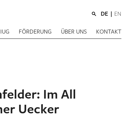
DE
EN
IUG
FÖRDERUNG
ÜBER UNS
KONTAKT
elder: Im All
her Uecker